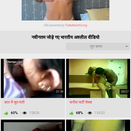
ADS powered by
TubeAdvertising
नवीनतम जोड़े गए भारतीय अश्लील वीडियो
पूरा समय
01:39
04:57
कार में चुत मारी
फरील पार्टी सेक्स
60%
15828
68%
15430