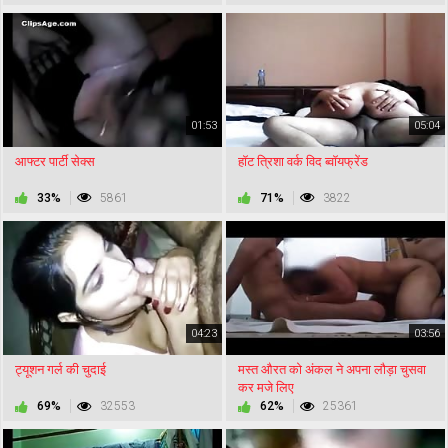
01:53
05:04
आफ्टर पार्टी सेक्स
हॉट त्रिशा वर्क विद ब्वॉयफ्रेंड
33%
5861
71%
3822
04:23
03:56
ट्यूशन गर्ल की चुदाई
मस्त औरत को अंकल ने अपना लौड़ा चुसवा
कर मजे लिए
69%
32553
62%
25361