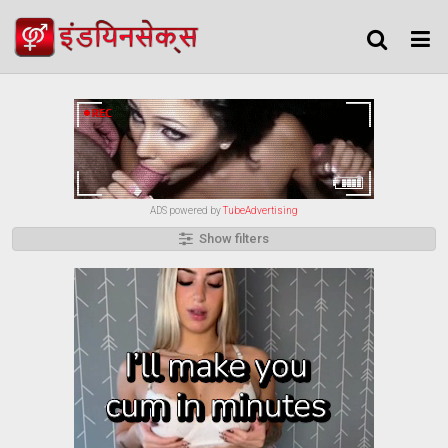
ADS powered by
TubeAdvertising
Show filters