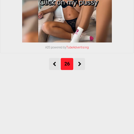
ADS powered by
TubeAdvertising
26