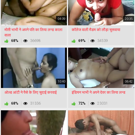
04:09
20:35
मोती भाभी ने अपने पति का लिया लन्ड काला
कॉलेज वाली मैडम को लौड़ा चुसवाया
वाला
68%
36698
69%
34539
10:40
06:42
ओल्ड आंटी ने पैसे के लिए चुदाई करवाई
इंडियन भाभी ने अपने देवर का लिया लन्ड
68%
31336
72%
23031