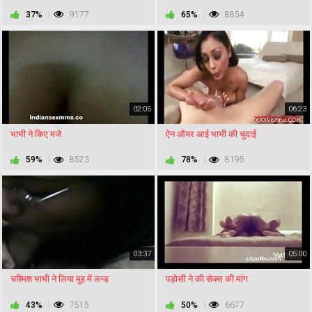
37%
9177
65%
8854
02:05
06:23
भाभी ने किए मजे
ऐन ऑयर आई भाभी की चुदाई
59%
8523
78%
8195
03:37
05:00
चश्मिश भाभी ने लिया मुह में लन्ड
पड़ोसी ने की सेक्स की मांग
43%
7515
50%
6677