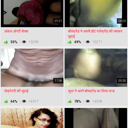
01:27
06:20
अंकल ऑन्टी सेक्स
बॉयफ्रेंड ने अपनी हॉट गर्लफ्रेंड की जमकर
चुदाई
55%
15299
49%
15271
17:58
05:30
सेक्रेटरी की चुदाई
सुधा ने अपने बॉयफ्रेंड का लिया लन्ड
64%
14317
78%
14078