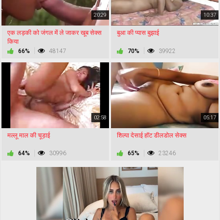
20:29
10:37
एक लड़की को जंगल में ले जाकर खूब सेक्स
बुआ की प्यास बुझाई
किया
66%
48147
70%
39922
02:58
05:17
मल्लू माल की चूड़ाई
शिल्पा देसाई हॉट डीलडोल सेक्स
64%
30996
65%
23246