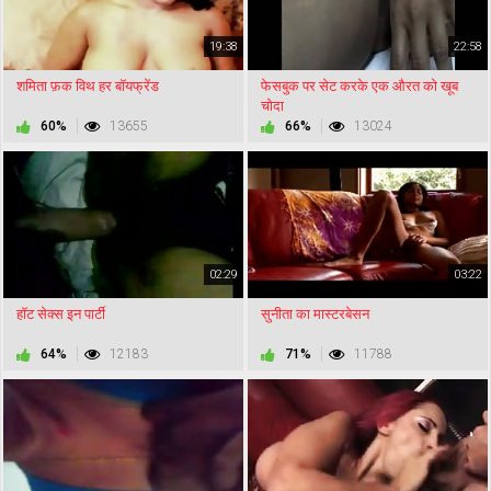
19:38
22:58
शमिता फ़क विथ हर बॉयफ्रेंड
फेसबुक पर सेट करके एक औरत को खूब
चोदा
60%
13655
66%
13024
02:29
03:22
हॉट सेक्स इन पार्टी
सुनीता का मास्टरबेसन
64%
12183
71%
11788