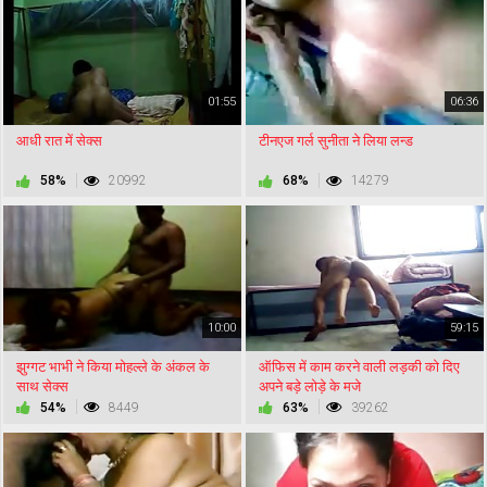
01:55
06:36
आधी रात में सेक्स
टीनएज गर्ल सुनीता ने लिया लन्ड
58%
20992
68%
14279
10:00
59:15
झुग्गट भाभी ने किया मोहल्ले के अंकल के
ऑफिस में काम करने वाली लड़की को दिए
साथ सेक्स
अपने बड़े लोड़े के मजे
54%
8449
63%
39262