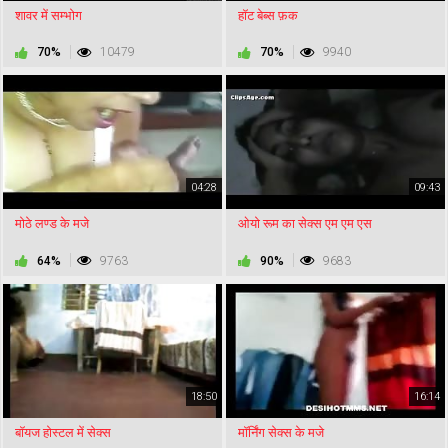
शावर में सम्भोग
हॉट बेब्स फ़क
70%
10479
70%
9940
04:28
09:43
मोठे लण्ड के मजे
ओयो रूम का सेक्स एम एम एस
64%
9763
90%
9683
18:50
16:14
बॉयज होस्टल में सेक्स
मॉर्निंग सेक्स के मजे