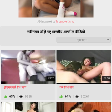
ADS powered by
TubeAdvertising
नवीनतम जोड़े गए भारतीय अश्लील वीडियो
पूरा समय
43:25
32:59
इंडियन गर्ल विथ बॉय
गर्ल विथ बॉय
63%
9238
64%
26267