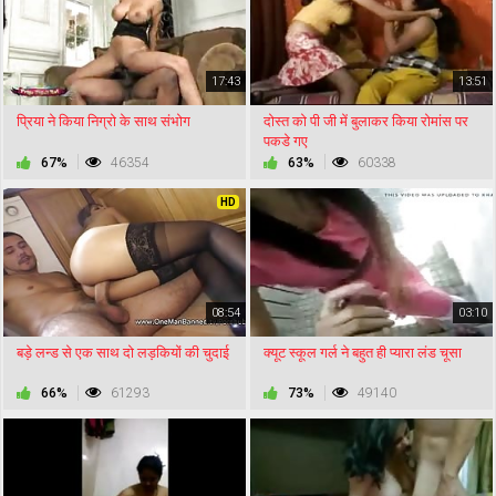
17:43
13:51
प्रिया ने किया निग्रो के साथ संभोग
दोस्त को पी जी में बुलाकर किया रोमांस पर
पकडे गए
67%
46354
63%
60338
HD
08:54
03:10
बड़े लन्ड से एक साथ दो लड़कियों की चुदाई
क्यूट स्कूल गर्ल ने बहुत ही प्यारा लंड चूसा
66%
61293
73%
49140