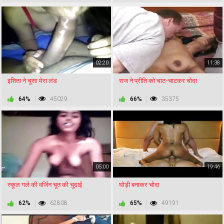
02:20
11:38
इशिता ने चूसा मेरा लंड
राज ने प्रीति को चाट-चाटकर चोदा
64%
45029
66%
35375
05:00
19:46
स्कूल गर्ल की वर्जिन चूत की चुदाई
घोड़ी बनाकर चोदा
62%
62808
65%
49191