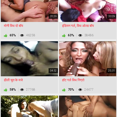
31:29
33:29
मोनी विथ दो बॉय
इंडियन गर्ल, विथ ओल्ड बॉय
65%
46258
63%
38486
04:32
25:31
ढीली चुत के मजे
हॉट गर्ल विथ निग्रो
58%
27768
70%
24477