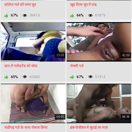
कॉलेज गर्ल की मस्त चूत
खुद लिया चूत में लंड
67%
39416
64%
81879
15:03
42:00
कार में गर्लफ्रेंड को चोदा
सेक्सी गर्ल
65%
63360
67%
51914
04:45
08:38
चंडीगढ़ गर्ल के साथ रोमास किया
69 पोजीशन में चुदाई का मज़ा