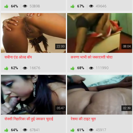
64%
50898
67%
49646
22:00
08:04
सबीना एंड ओल्ड बॉय
करुणा भाभी को जबरदस्ती चोदा
62%
16676
68%
111990
05:47
02:39
सेक्सी निहारिका की हुई जमकर चुदाई
रेशमा की टाइट चूत
64%
67841
61%
45917