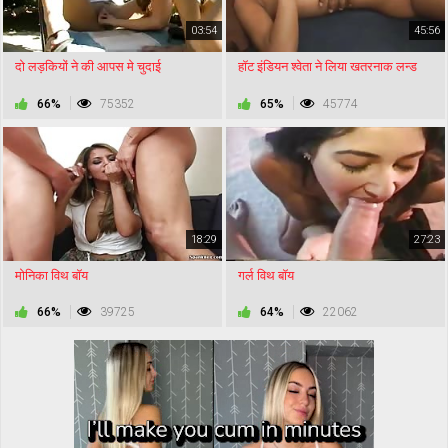
03:54
45:56
दो लड़कियों ने की आपस मे चुदाई
हॉट इंडियन श्वेता ने लिया खतरनाक लन्ड
66%
75352
65%
45774
18:29
27:23
मोनिका विथ बॉय
गर्ल विथ बॉय
66%
39725
64%
22062