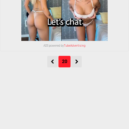
ADS powered by
TubeAdvertising
20