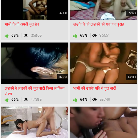
32:06
09:43
भाभी ने की अपनी चूत शेव
लड़के ने की लड़की की गपा गप चुदाई
68%
35863
65%
96651
02:33
14:00
लड़की ने लड़की की चुत चाटी किया लास्बिन
भाभी की उसके पति ने चूत चाटी
सेक्स
66%
47383
64%
38749