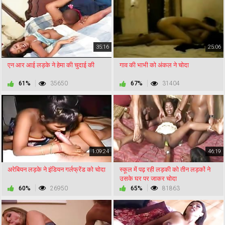
35:16
25:06
एन आर आई लड़के ने हेमा की चुदाई की
गाव की भाभी को अंकल ने चोदा
61%
35650
67%
31404
1:09:24
46:19
अरेबियन लड़के ने इंडियन गर्लफ्रेंड को चोदा
स्कूल में पढ़ रही लड़की को तीन लड़कों ने
उसके घर पर जाकर चोदा
60%
26950
65%
81863