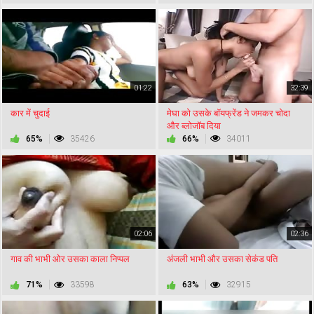
01:22
32:39
कार में चुदाई
मेघा को उसके बॉयफ्रेंड ने जमकर चोदा
और ब्लोजॉब दिया
65%
35426
66%
34011
02:06
02:36
गाव की भाभी ओर उसका काला निप्पल
अंजली भाभी और उसका सेकंड पति
71%
33598
63%
32915