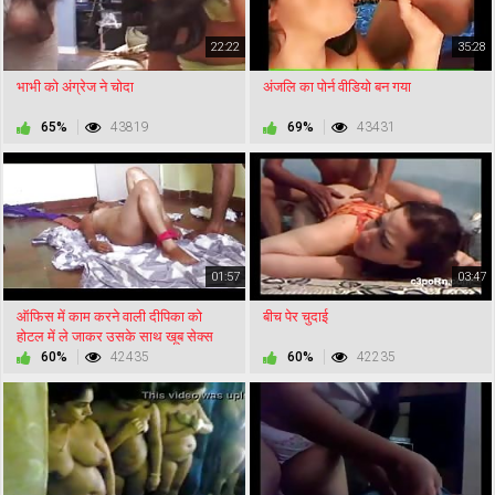
22:22
35:28
भाभी को अंग्रेज ने चोदा
अंजलि का पोर्न वीडियो बन गया
65%
43819
69%
43431
01:57
03:47
ऑफिस में काम करने वाली दीपिका को
बीच पेर चुदाई
होटल में ले जाकर उसके साथ खूब सेक्स
किया
60%
42435
60%
42235