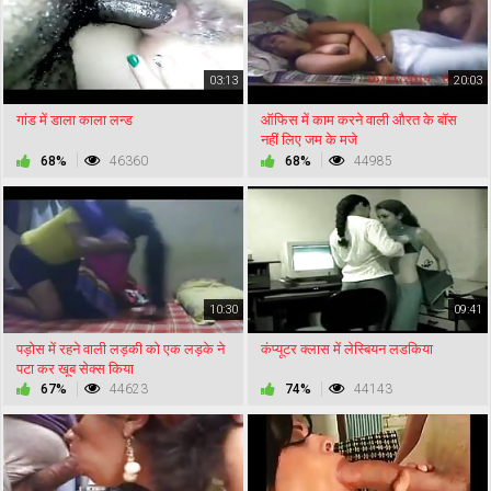
03:13
20:03
गांड में डाला काला लन्ड
ऑफिस में काम करने वाली औरत के बॉस
नहीं लिए जम के मजे
68%
46360
68%
44985
10:30
09:41
पड़ोस में रहने वाली लड़की को एक लड़के ने
कंप्यूटर क्लास में लेस्बियन लडकिया
पटा कर खूब सेक्स किया
67%
44623
74%
44143