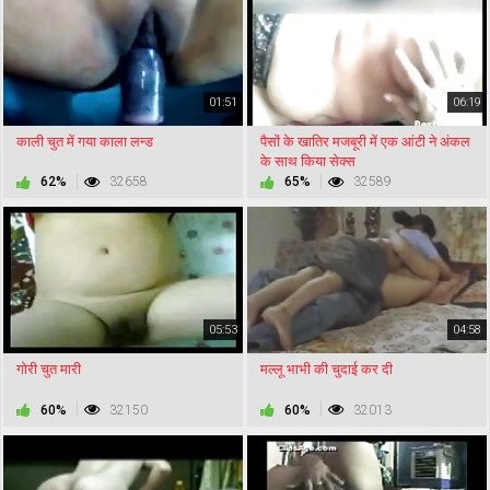
01:51
06:19
काली चुत में गया काला लन्ड
पैसों के खातिर मजबूरी में एक आंटी ने अंकल
के साथ किया सेक्स
62%
32658
65%
32589
05:53
04:58
गोरी चुत मारी
मल्लू भाभी की चुदाई कर दी
60%
32150
60%
32013