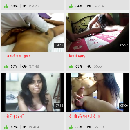
59%
38529
64%
37714
04:47
06:37
गाव वाले ने की चुदाई
दिन में चुदाई
67%
37148
63%
36554
07:55
05:06
नशे में चुदाई की
सेक्सी इंडियन गर्ल सेक्स
67%
36434
66%
36119