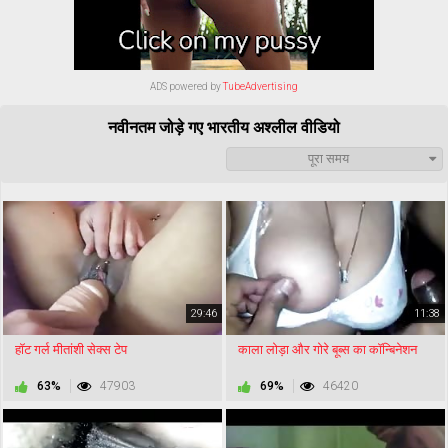
ADS powered by
TubeAdvertising
नवीनतम जोड़े गए भारतीय अश्लील वीडियो
पूरा समय
29:46
11:38
हॉट गर्ल मीतांशी सेक्स टेप
काला लोड़ा और गोरे बूब्स का कॉन्बिनेशन
63%
47903
69%
46420