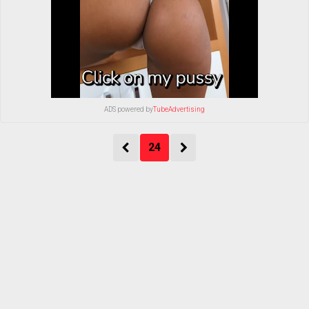
ADS powered by
TubeAdvertising
24