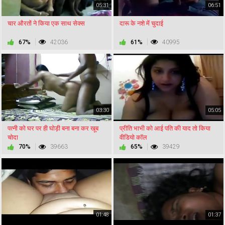
05:31
06:51
चार औरतों ने किया एक साथ सेक्स
दारू के नशे में चुदाई
67%
42036
61%
40995
03:30
05:05
पत्नी को घर पर ही घोड़ी बना बना कर खूब
प्रीति भाभी को आई पति की याद तो किया
चोदा
वीडियो कॉल
70%
39663
65%
39429
01:48
01:37