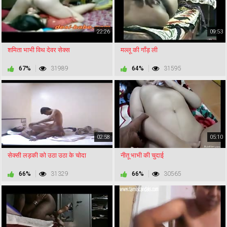
22:26
09:53
शमिता भाभी विथ देवर सेक्स
मल्लू की गाँड़ ली
67%
31989
64%
31595
02:58
05:10
सेक्सी लड़की को उठा उठा के चोदा
नीतू भाभी की चुदाई
66%
31329
66%
30565