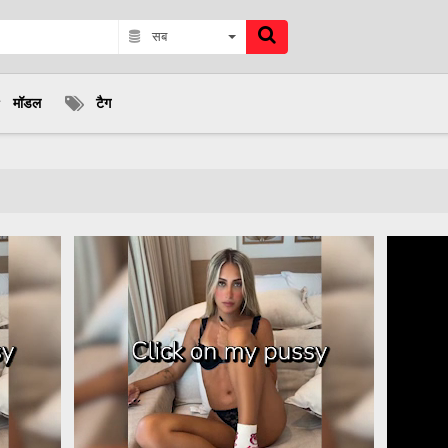
सब
मॉडल
टैग