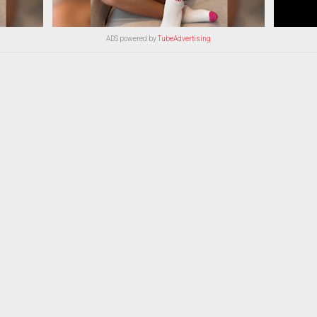
ADS powered by
TubeAdvertising