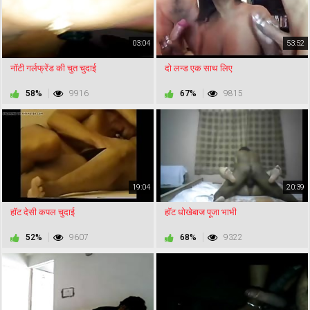
03:04
53:52
नॉटी गर्लफ्रेंड की चुत चुदाई
दो लन्ड एक साथ लिए
58%
9916
67%
9815
19:04
20:39
हॉट देसी कपल चुदाई
हॉट धोखेबाज पूजा भाभी
52%
9607
68%
9322