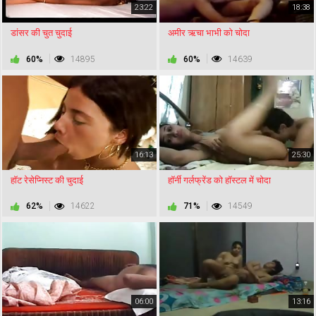
23:22
18:38
डांसर की चुत चुदाई
अमीर ऋचा भाभी को चोदा
60%
14895
60%
14639
16:13
25:30
हॉट रेसेप्निस्ट की चुदाई
हॉर्नी गर्लफ्रेंड को हॉस्टल में चोदा
62%
14622
71%
14549
06:00
13:16