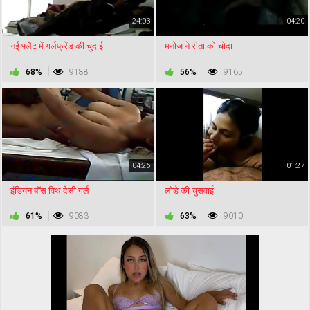
24:03
04:20
नई फ्लैट में गर्लफ्रेंड की चुदाई
मनोज ने रीता को चोदा
68%
9188
56%
9165
04:26
01:27
इंडियन बॉस विथ देसी गर्ल
लोडे की चुसवाई
61%
9083
63%
9010