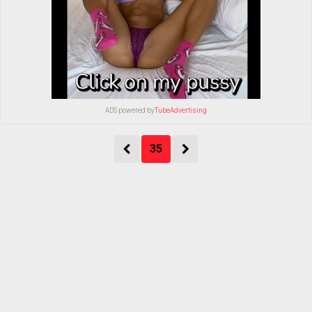
ADS powered by
TubeAdvertising
35