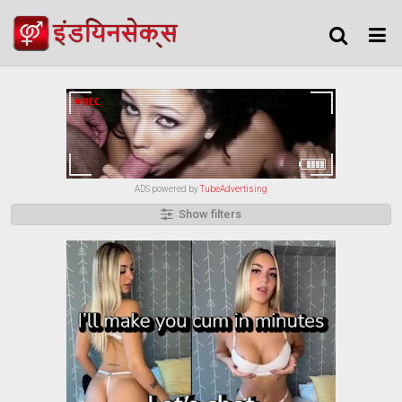
ADS powered by
TubeAdvertising
Show filters