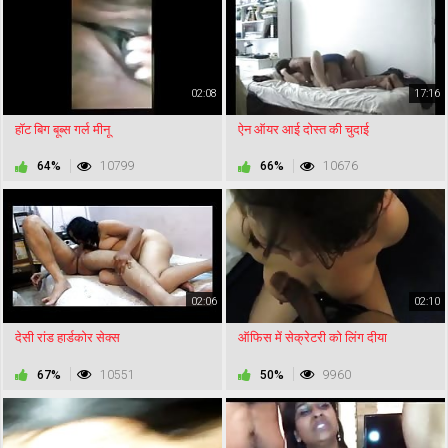
02:08
17:16
हॉट बिग बूब्स गर्ल मीनू
ऐन ऑयर आई दोस्त की चुदाई
64%
10799
66%
10676
02:06
02:10
देसी रांड हार्डकोर सेक्स
ऑफिस में सेक्रेटरी को लिंग दीया
67%
10551
50%
9960