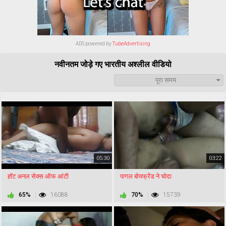
ADS powered by
TubeAdvertising
नवीनतम जोड़े गए भारतीय अश्लील वीडियो
पूरा समय
05:30
03:22
हॉट अनल सेक्स ऑफ आंटी
पागल बोयफ्रेंड ने चोदा
65%
16088
70%
15739