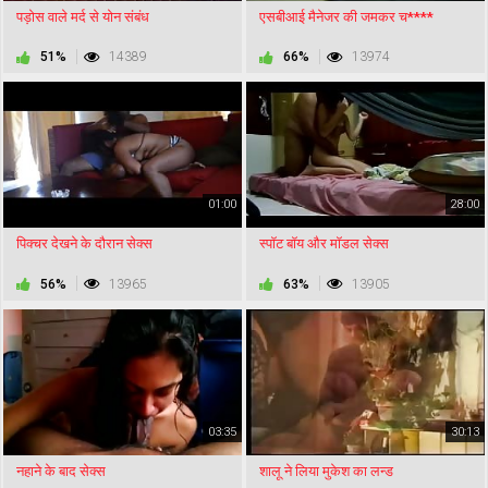
पड़ोस वाले मर्द से योन संबंध
एसबीआई मैनेजर की जमकर च****
51%
14389
66%
13974
01:00
28:00
पिक्चर देखने के दौरान सेक्स
स्पॉट बॉय और मॉडल सेक्स
56%
13965
63%
13905
03:35
30:13
नहाने के बाद सेक्स
शालू ने लिया मुकेश का लन्ड