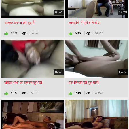
03:46
19:23
चालक अरुणा की चुदाई
लाएब्रेरी में प्रोफ ने चोदा
65%
15282
69%
15037
02:48
04:39
बबिता भाभी की हसरते पूरी की
हॉट सिन्की की चुत मारी
67%
15001
70%
14953