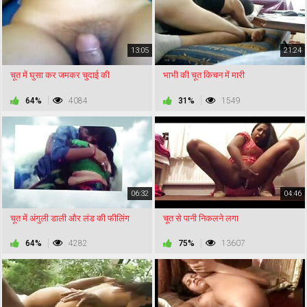
13:05
21:24
चूत में घुसा कर जमकर चुदाई की
भाभी की चूत किचन में मारी
64%
4084
31%
1549
06:32
04:46
चूत में अंगुली डाली और लंड की फीलिंग
चूत से पानी निकलने लगा
64%
4282
75%
13607