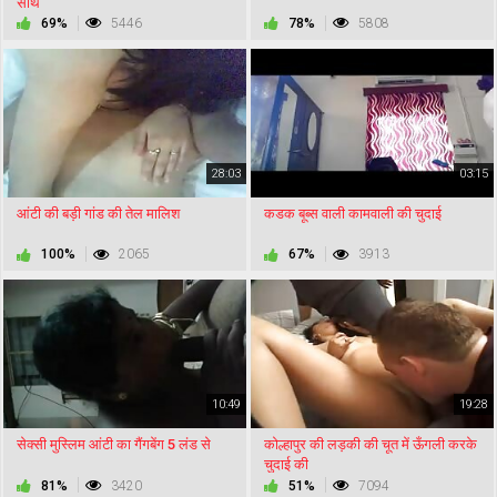
साथ
69%
5446
78%
5808
28:03
03:15
आंटी की बड़ी गांड की तेल मालिश
कडक बूब्स वाली कामवाली की चुदाई
100%
2065
67%
3913
10:49
19:28
सेक्सी मुस्लिम आंटी का गैंगबेंग 5 लंड से
कोल्हापुर की लड़की की चूत में ऊँगली करके
चुदाई की
81%
3420
51%
7094