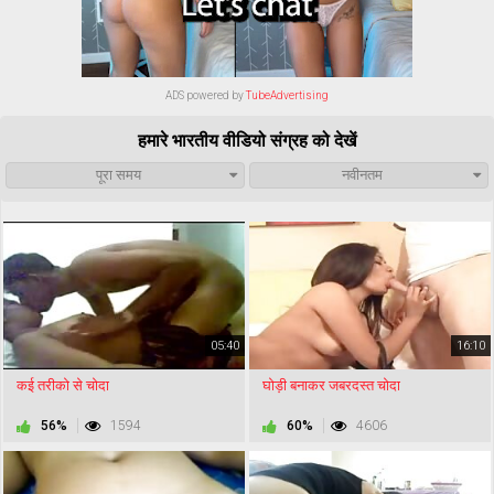
ADS powered by
TubeAdvertising
हमारे भारतीय वीडियो संग्रह को देखें
पूरा समय
नवीनतम
05:40
16:10
कई तरीको से चोदा
घोड़ी बनाकर जबरदस्त चोदा
56%
1594
60%
4606