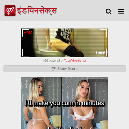
ADS powered by
TubeAdvertising
Show filters