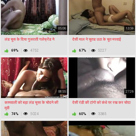
05:06
13:59
लंड चूस के दिया गुजराती गर्लफ्रेंड ने
देसी माल ने चूतड उठा के चूत मरवाई
69%
4752
67%
5227
08:55
27:26
कामवाली को बड़ा लंड चूसा के चोदने की
देसी रंडी की टांगो को कंधे पर रख कर चोदा
मूवी
74%
5024
60%
3385