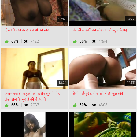
26:45
04:22
दोस्त ने पापा के सामने माँ को चोदा
पंजाबी लड़की को लंड चटा के मुठ पिलाई
67%
7422
50%
4394
12:24
17:55
जवान पंजाबी लड़की की क्लीन चूत में मोटा
देसी गर्लफ्रेंड मीना की गीली चूत चोदी
लंड डाल के चुदाई की बीएफ ने
65%
7087
50%
4805