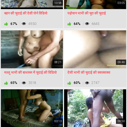
10:58
03:05
बहन की चुदाई की देसी पोर्न विडियो
पड़ोसन भाभी की चूत की चुदाई
67%
4930
64%
6645
08:21
09:46
मल्लू भाभी की बाथरूम में चुदाई की विडियो
देसी भाभी की चुदाई की क्सक्सक्स
65%
3518
60%
2747
03:13
09:50