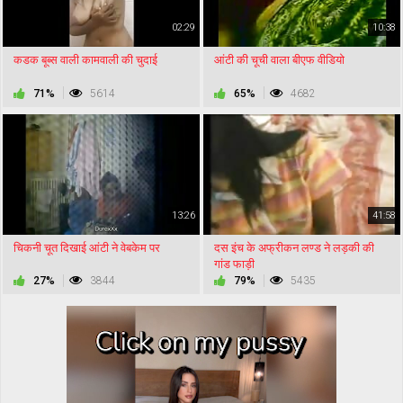
02:29
10:38
कडक बूब्स वाली कामवाली की चुदाई
आंटी की चूची वाला बीएफ वीडियो
71%
5614
65%
4682
13:26
41:58
चिकनी चूत दिखाई आंटी ने वेबकेम पर
दस इंच के अफ्रीकन लण्ड ने लड़की की
गांड फाड़ी
27%
3844
79%
5435