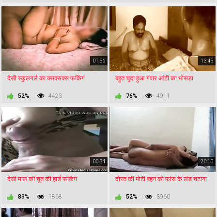
01:56
13:45
देसी स्कुलगर्ल का क्सक्सक्स फकिंग
बहुत चुदा हुआ गंवार आंटी का भोसड़ा
52%
4423
76%
4911
00:34
20:10
देसी माल की चूत की हार्ड फकिंग
दोस्त की मोटी बहन को फांस के लंड चटाया
83%
1868
52%
3960