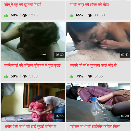
सोनू ने चूत की खुजली मिटाई
माँ की उम्र की औरत को चोदा
69%
5276
65%
11530
05:30
02:49
कॉलेजगर्ल की कॉलेज यूनिफार्म में चूत चुदाई
अक्की की माँ ने चुदवाया काले लंड से
50%
3150
73%
3436
09:45
07:30
अमीर देसी भाभी की हार्ड चुदाई मॉनिंग के
पड़ोसन भाभी की हार्डकोर फकिंग क्लिप