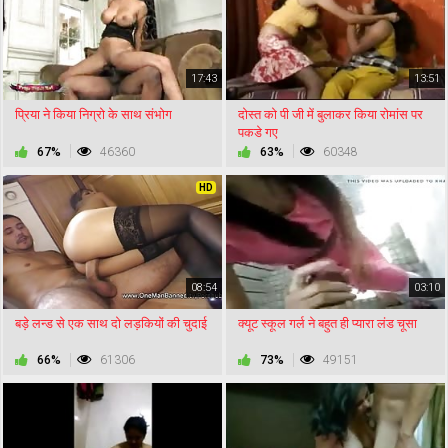
17:43
13:51
प्रिया ने किया निग्रो के साथ संभोग
दोस्त को पी जी में बुलाकर किया रोमांस पर
पकडे गए
67%
46360
63%
60348
HD
08:54
03:10
बड़े लन्ड से एक साथ दो लड़कियों की चुदाई
क्यूट स्कूल गर्ल ने बहुत ही प्यारा लंड चूसा
66%
61306
73%
49151