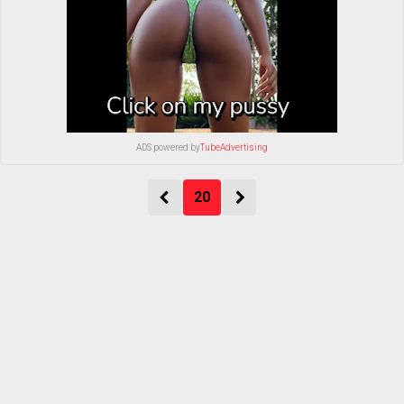
ADS powered by
TubeAdvertising
20