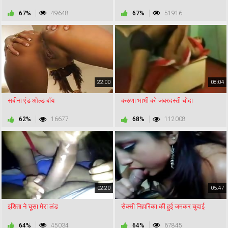
67%
49648
67%
51916
22:00
08:04
सबीना एंड ओल्ड बॉय
करुणा भाभी को जबरदस्ती चोदा
62%
16677
68%
112008
02:20
05:47
इशिता ने चूसा मेरा लंड
सेक्सी निहारिका की हुई जमकर चुदाई
64%
45034
64%
67845