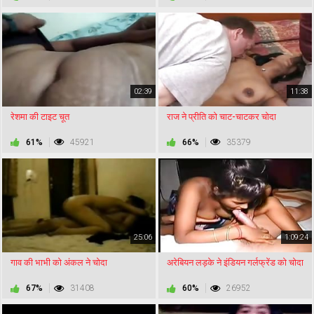
02:39
11:38
रेशमा की टाइट चूत
राज ने प्रीति को चाट-चाटकर चोदा
61%
45921
66%
35379
25:06
1:09:24
गाव की भाभी को अंकल ने चोदा
अरेबियन लड़के ने इंडियन गर्लफ्रेंड को चोदा
67%
31408
60%
26952