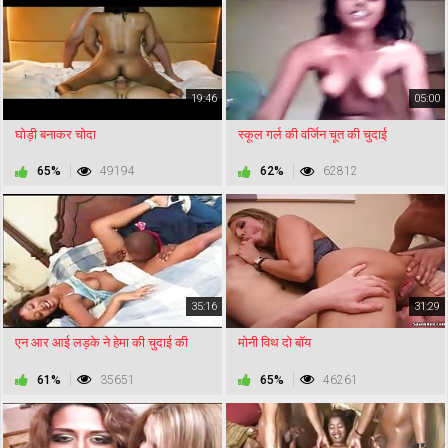
19:46
05:00
घोड़ी बनाकर चोदा
स्कूल गर्ल की वर्जिन चूत की चुदाई
65%
49194
62%
62812
35:16
31:29
एन आर आई लड़के ने हेमा की चुदाई की
मोनी विथ दो बॉय
61%
35651
65%
46261