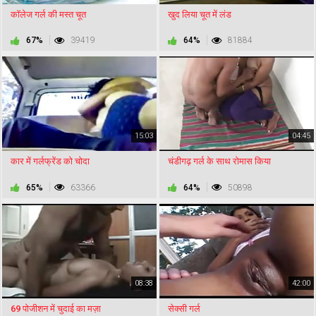
कॉलेज गर्ल की मस्त चूत
खुद लिया चूत में लंड
67%
39419
64%
81884
15:03
04:45
कार में गर्लफ्रेंड को चोदा
चंडीगढ़ गर्ल के साथ रोमास किया
65%
63366
64%
50898
08:38
42:00
69 पोजीशन में चुदाई का मज़ा
सेक्सी गर्ल