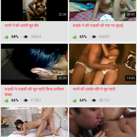
32:06
09:43
भाभी ने की अपनी चूत शेव
लड़के ने की लड़की की गपा गप चुदाई
68%
35864
65%
96659
02:33
14:00
लड़की ने लड़की की चुत चाटी किया लास्बिन
भाभी की उसके पति ने चूत चाटी
सेक्स
66%
47387
64%
38750