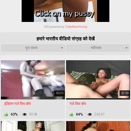
ADS powered by
TubeAdvertising
हमारे भारतीय वीडियो संग्रह को देखें
पूरा समय
नवीनतम
43:25
32:59
इंडियन गर्ल विथ बॉय
गर्ल विथ बॉय
63%
9238
64%
26267