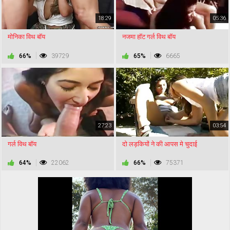
18:29
05:36
मोनिका विथ बॉय
नजमा हॉट गर्ल विथ बॉय
66%
39729
65%
6665
27:23
03:54
गर्ल विथ बॉय
दो लड़कियों ने की आपस मे चुदाई
64%
22062
66%
75371