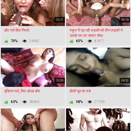
25:31
46:19
हॉट गर्ल विथ निग्रो
स्कूल में पढ़ रही लड़की को तीन लड़कों ने
उसके घर पर जाकर चोदा
70%
24482
65%
81877
33:29
04:32
इंडियन गर्ल, विथ ओल्ड बॉय
ढीली चुत के मजे
63%
38486
58%
27769