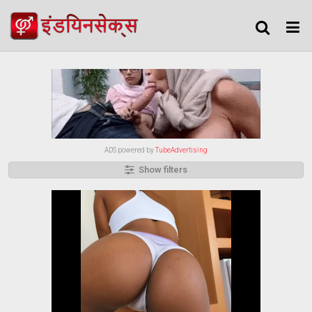
ADS powered by
TubeAdvertising
Show filters