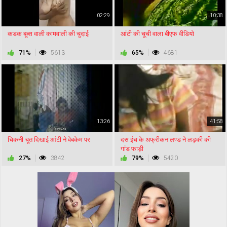
02:29
10:38
कडक बूब्स वाली कामवाली की चुदाई
आंटी की चूची वाला बीएफ वीडियो
71%
5613
65%
4681
13:26
41:58
चिकनी चूत दिखाई आंटी ने वेबकेम पर
दस इंच के अफ्रीकन लण्ड ने लड़की की
गांड फाड़ी
27%
3842
79%
5420