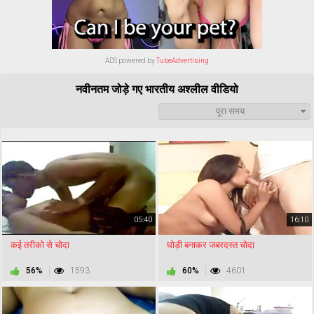
ADS powered by
TubeAdvertising
नवीनतम जोड़े गए भारतीय अश्लील वीडियो
पूरा समय
05:40
16:10
कई तरीको से चोदा
घोड़ी बनाकर जबरदस्त चोदा
56%
1593
60%
4601