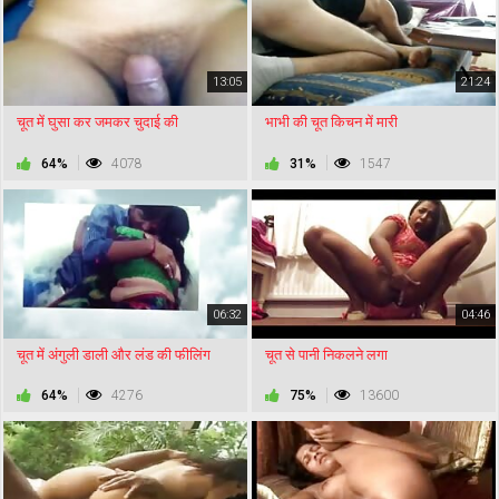
13:05
21:24
चूत में घुसा कर जमकर चुदाई की
भाभी की चूत किचन में मारी
64%
4078
31%
1547
06:32
04:46
चूत में अंगुली डाली और लंड की फीलिंग
चूत से पानी निकलने लगा
64%
4276
75%
13600