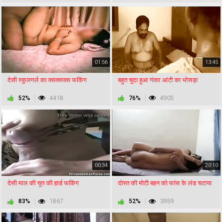
01:56
13:45
देसी स्कुलगर्ल का क्सक्सक्स फकिंग
बहुत चुदा हुआ गंवार आंटी का भोसड़ा
52%
4418
76%
4905
00:34
20:10
देसी माल की चूत की हार्ड फकिंग
दोस्त की मोटी बहन को फांस के लंड चटाया
83%
1867
52%
3959