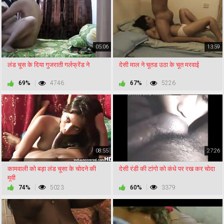
05:06
13:59
लंड चूस के दिया गुजराती गर्लफ्रेंड ने
देसी माल ने चूतड उठा के चूत मरवाई
69%
4746
67%
5226
08:55
27:26
कामवाली को बड़ा लंड चूसा के चोदने की
देसी रंडी की टांगो को कंधे पर रख कर चोदा
मूवी
74%
5023
60%
3379