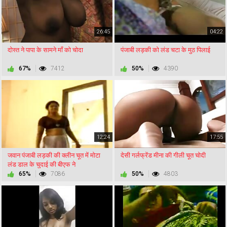
26:45
04:22
दोस्त ने पापा के सामने माँ को चोदा
पंजाबी लड़की को लंड चटा के मुठ पिलाई
67%
7412
50%
4390
12:24
17:55
जवान पंजाबी लड़की की क्लीन चूत में मोटा
देसी गर्लफ्रेंड मीना की गीली चूत चोदी
लंड डाल के चुदाई की बीएफ ने
65%
7086
50%
4803