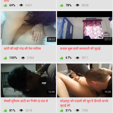
साथ
69%
5441
78%
5806
28:03
03:15
आंटी की बड़ी गांड की तेल मालिश
कडक बूब्स वाली कामवाली की चुदाई
100%
2064
67%
3911
10:49
19:28
सेक्सी मुस्लिम आंटी का गैंगबेंग 5 लंड से
कोल्हापुर की लड़की की चूत में ऊँगली करके
चुदाई की
81%
3418
51%
7092