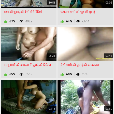
10:58
03:05
बहन की चुदाई की देसी पोर्न विडियो
पड़ोसन भाभी की चूत की चुदाई
67%
4929
64%
6644
08:21
09:46
मल्लू भाभी की बाथरूम में चुदाई की विडियो
देसी भाभी की चुदाई की क्सक्सक्स
65%
3517
60%
2745
03:13
09:50