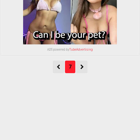
ADS powered by
TubeAdvertising
7