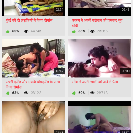
02:24
05:48
मुंबई की दो लड़कियों ने किया रोमांस
कारण ने अपनी पड़ोसन की जमकर चूत
चोदी
65%
44748
66%
28386
10:47
03:00
अपनी फ्रेंड और उसके बॉयफ्रेंड के साथ
रमेश ने अपनी साली को अछे से पेला
किया रोमांस
63%
38123
69%
28713
01:43
31:59