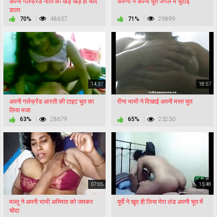
अपनी गर्लफ्रेंड नीति को खड़े खड़े ही चोद
अरुणा ने अपनी चूत जंगल में चुदाई
डाला
70%
48637
71%
29899
14:37
18:57
अपनी गर्लफ्रेंड आरती की टाइट चूत का
रीना भाभी ने दिखाई अपनी मस्त चूत
लिया मजा
63%
28679
65%
23230
07:05
15:48
मल्लू ने अपनी भाभी अस्मिता को जमकर
पूर्वी ने खुद ही लिया मेरा लंड अपनी चूत में
चोदा