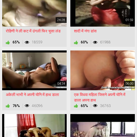
26:28
01:59
रोहिणी ने ली कट में उंगली फिर चूसा लंड
शादी में नंगा डांस
65%
18559
60%
61988
04:34
06:00
अकेली भाभी ने अपनी योनि में हाथ डाला
एक विधवा महिला जिसने अपनी योनि में
डाला अपना हाथ
76%
46096
65%
36763