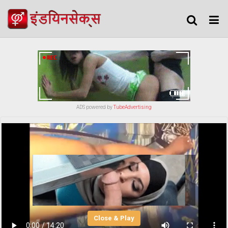
ADS powered by
TubeAdvertising
Close & Play