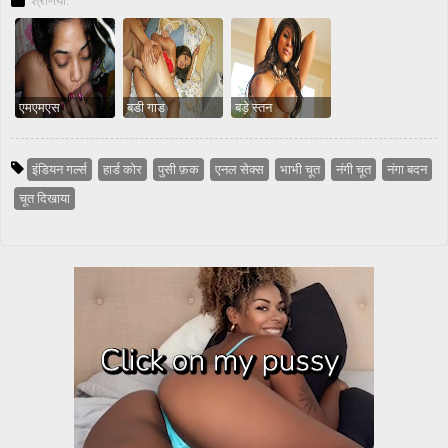
श्रेणियाँ:
एमएमएस
बडी गाड
बड़े स्तन
इंडियन गर्ल्स
हार्ड कोर
पुसी फ़क
एनल सेक्स
भाभी चूत
नंगी चूत
नंगा बदन
चूत दिखाया