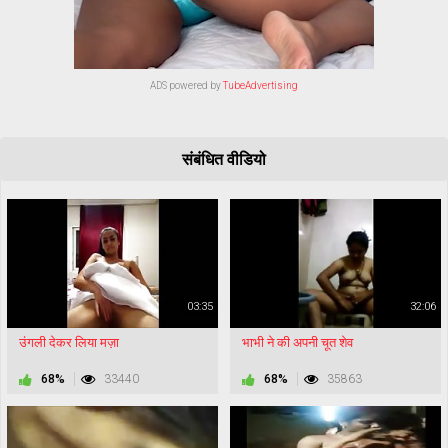
ADS powered by
TubeAdvertising
संबंधित वीडियो
03:35
32:06
उंगली देकर लिया मज़ा
भाभी ने की अपनी चूत शेव
68%
33440
68%
35863