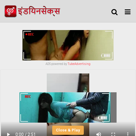
ADS powered by
TubeAdvertising
Close & Play