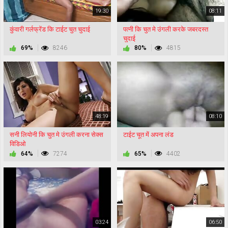
19:30
08:11
कुंवारी गर्लफ्रेंड कि टाईट चुत चुदाई
पत्नी कि चुत मे उंगली करके जबरदस्त
चुदाई
69%
8246
80%
4815
48:19
08:10
सनी लियोनी कि चुत मे उंगली करना सेक्स
टाईट चूत में अपना लंड
विडिओ
64%
7274
65%
4402
03:24
06:50