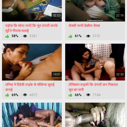
02:53
22:16
पड़ोस कि शोभा भाभी कि चुत उंगली करके
सेक्सी भाभी वेबकैम सेक्स
मुहँ पे गीराया मलाई
58%
5341
61%
5101
14:01
52:30
तनिया ने विदेशी लड़के से शौकिया चुदाई
लेस्बियन लड़की कि उंगली कर निकाला
कराई
चुत का पानी
69%
4672
66%
7164