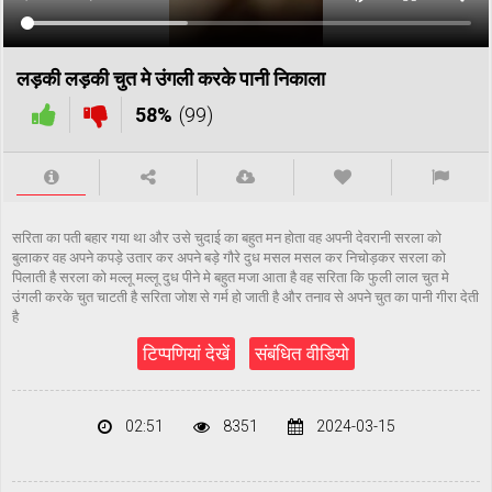
लड़की लड़की चुत मे उंगली करके पानी निकाला
58%
(99)
सरिता का पती बहार गया था और उसे चुदाई का बहुत मन होता वह अपनी देवरानी सरला को
बुलाकर वह अपने कपड़े उतार कर अपने बड़े गौरे दुध मसल मसल कर निचोड़कर सरला को
पिलाती है सरला को मल्लू मल्लू दुध पीने मे बहुत मजा आता है वह सरिता कि फुली लाल चुत मे
उंगली करके चुत चाटती है सरिता जोश से गर्म हो जाती है और तनाव से अपने चुत का पानी गीरा देती
है
टिप्पणियां देखें
संबंधित वीडियो
02:51
8351
2024-03-15