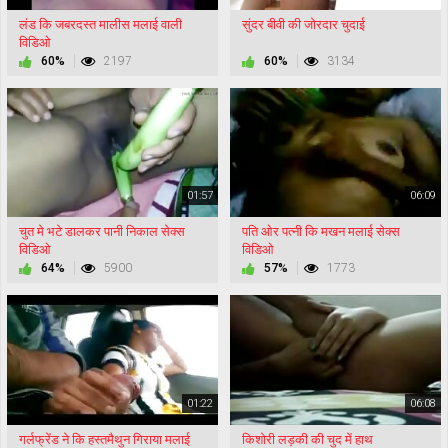
लंड कि जबरदस्त मालीस मलाई वाली
सुंदर बीवी की जोरदार चुदाई
विडिओ
60%
2197
60%
3134
01:57
06:09
चुत मे भटे डालकर पानी निकाल सेक्स
पति ओर पत्नी कि मखन मलाई सेक्स
विडिओ
विडिओ
64%
5900
57%
1773
01:22
06:08
गर्लफ्रेंड ने कि हस्तमैथुन गिराया मलाई
किशोरी लड़की की चुद में हाथ