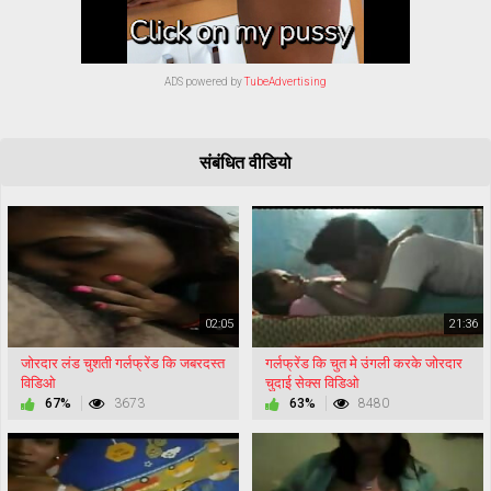
ADS powered by
TubeAdvertising
संबंधित वीडियो
02:05
21:36
जोरदार लंड चुशती गर्लफ्रेंड कि जबरदस्त
गर्लफ्रेंड कि चुत मे उंगली करके जोरदार
विडिओ
चुदाई सेक्स विडिओ
67%
3673
63%
8480