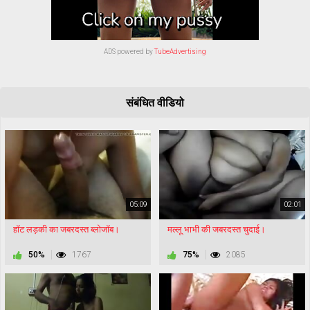
ADS powered by
TubeAdvertising
संबंधित वीडियो
05:09
02:01
हॉट लड़की का जबरदस्त ब्लोजॉब।
मल्लू भाभी की जबरदस्त चुदाई।
50%
1767
75%
2085