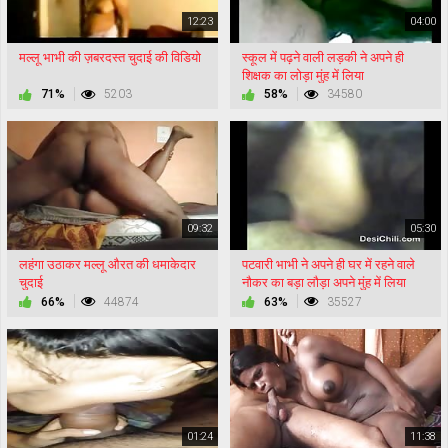
12:23
04:00
मल्लू भाभी की ज़बरदस्त चुदाई की विडियो
स्कूल में पढ़ने वाली लड़की ने अपने ही
शिक्षक का लोड़ा मुंह में लिया
71%
5203
58%
34580
09:32
05:30
लहंगा उठाकर मल्लू औरत की धमाकेदार
पटवारी भाभी ने अपने ही घर में रहने वाले
चुदाई
नौकर का बड़ा लौड़ा अपने मुंह में लिया
66%
44874
63%
35527
01:24
11:38