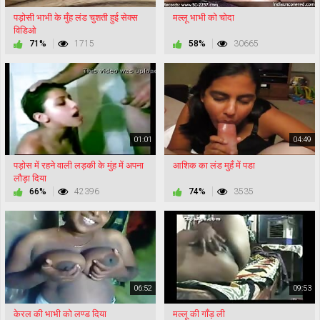
पड़ोसी भाभी के मुँह लंड चुशती हुई सेक्स
मल्लू भाभी को चोदा
विडिओ
71%
1715
58%
30665
01:01
04:49
पड़ोस में रहने वाली लड़की के मुंह में अपना
आशिक का लंड मुहँ में पडा
लौड़ा दिया
66%
42396
74%
3535
06:52
09:53
केरल की भाभी को लण्ड दिया
मल्लू की गाँड़ ली