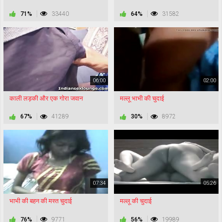
71%
33440
64%
31582
06:00
02:00
काली लड़की और एक गोरा जवान
मल्लू भाभी की चुदाई
67%
41289
30%
8972
07:34
05:26
भाभी की बहन की मस्त चुदाई
मल्लू की चुदाई
76%
9771
56%
19989