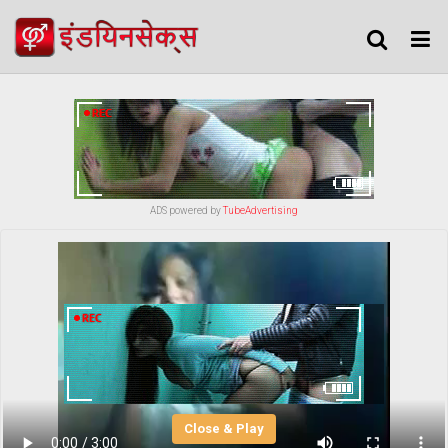
ADS powered by
TubeAdvertising
Close & Play