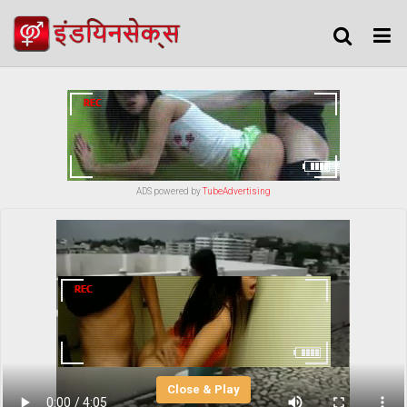
ADS powered by
TubeAdvertising
Close & Play