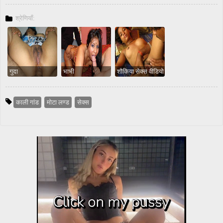
श्रेणियाँ:
गुदा
भाभी
शौकिया सेक्स वीडियो
काली गांड
मोटा लण्ड
सेक्स