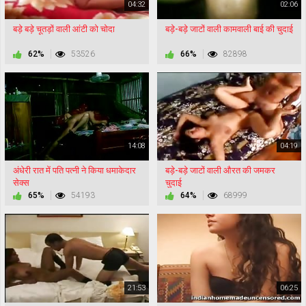
04:32
02:06
बड़े बड़े चूतड़ों वाली आंटी को चोदा
बड़े-बड़े जाटों वाली कामवाली बाई की चुदाई
62%
53526
66%
82898
14:08
04:19
अंधेरी रात में पति पत्नी ने किया धमाकेदार
बड़े-बड़े जाटों वाली औरत की जमकर
सेक्स
चुदाई
65%
54193
64%
68999
21:53
06:25