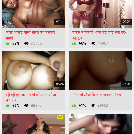
01:14
09:01
काली भोंसड़ी वाली औरत की कसकर
मॉडल ने दिखाई अपनी बड़ी गांड और बड़े-
चुदाई
बड़े दूध
62%
93756
66%
45907
03:35
05:06
बड़े बड़े दूध वाली भाभी को अपना लौड़ा
मोटी सी औरत के साथ जमकर सेक्स
चूस वाया
66%
88375
61%
89552
HD