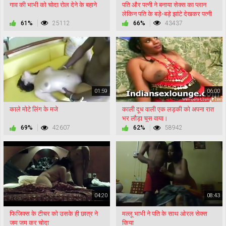
गाव की भाभी को चोदा रोल देने के बहाने
पति और पत्नी ने बनाया सेक्स का प्लान
लेकिन पति के बड़े-बड़े झांटे देखकर पत्नी
डर गई
61%
25112
66%
43437
01:59
06:00
काले मोटे लिंग के मजे
काली दूध वाली एक लड़की को अपना रात
भर लौड़ा चूस वाया।
69%
42607
62%
58942
04:20
08:43
फिजिक्स के टीचर को उसके ही छात्र ने
मल्लू भाभी ने पति के साथ ओरल सेक्स
जम जम कर चोदा
किया