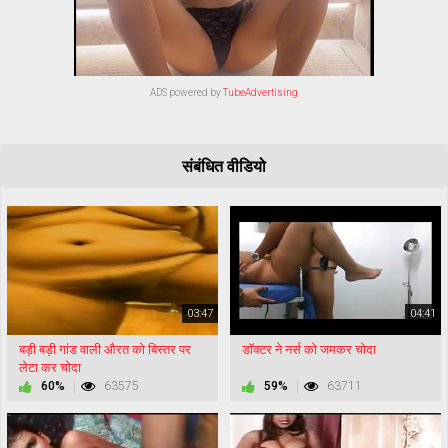
ADS powered by
TubeAdvertising
संबंधित वीडियो
03:47
04:41
बड़ी बड़ी गांड वाली औरत को बिस्तर पर
डॉक्टर ने नर्स को जमकर चोदा
लेटा कर चोदा
60%
63575
59%
63711