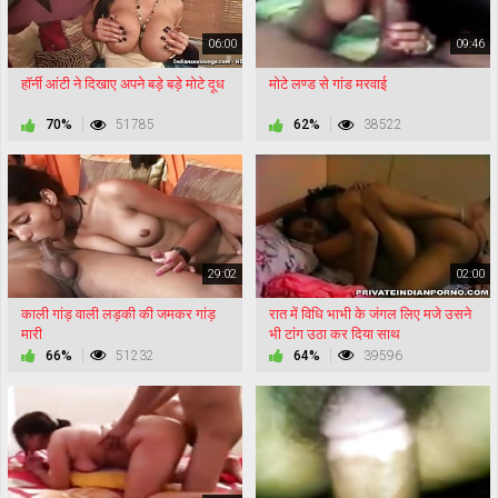
06:00
09:46
हॉर्नी आंटी ने दिखाए अपने बड़े बड़े मोटे दूध
मोटे लण्ड से गांड मरवाई
70%
51785
62%
38522
29:02
02:00
काली गांड़ वाली लड़की की जमकर गांड़
रात में विधि भाभी के जंगल लिए मजे उसने
मारी
भी टांग उठा कर दिया साथ
66%
51232
64%
39596