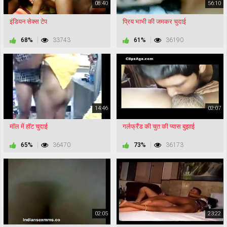
08:40
56:10
इंडियन सेक्स टेप
प्रिय भाभी की जमकर चुदाई
68%
33743
61%
36190
14:46
02:07
मॉल में हॉट चुदाई
गर्लफ्रैंड की चुत की प्यास बुझाई
65%
36470
73%
36173
02:05
23:22