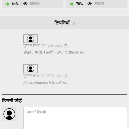
64%
55934
70%
39925
टिप्पणियाँ
(2)
गुमनाम
लिखा था 1389 days पूर्व:
是的，中国人到此一游，印度porn no.1
गुमनाम
लिखा था 2360 days पूर्व:
Koi ko chudana h to call krre
टिप्पणी जोड़ें: