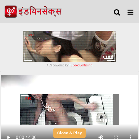
ADS powered by
TubeAdvertising
Close & Play