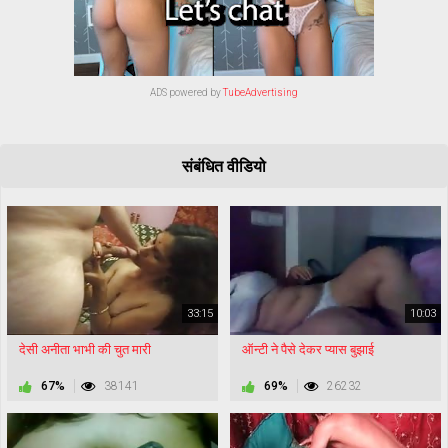
ADS powered by
TubeAdvertising
संबंधित वीडियो
33:15
10:03
देसी अनीता भाभी की चुत मारी
ऑन्टी ने पैसे देकर प्यास बुझाई
67%
38141
69%
26232