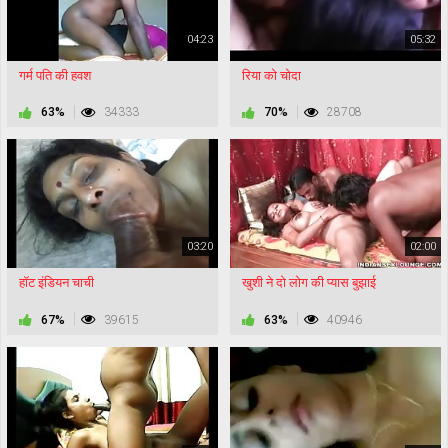
04:23
05:32
गर्म पति की हवश
रिया को चोदा
63%
34333
70%
28708
03:20
02:00
हॉट इंडियन चाची
खुशी ने दो लोग की प्यास बुझाई
67%
39615
63%
40946