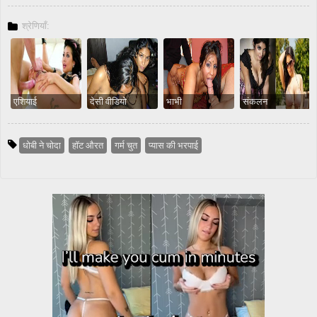
श्रेणियाँ:
एशियाई
देसी वीडियो
भाभी
संकलन
धोबी ने चोदा
हॉट औरत
गर्म चुत
प्यास की भरपाई