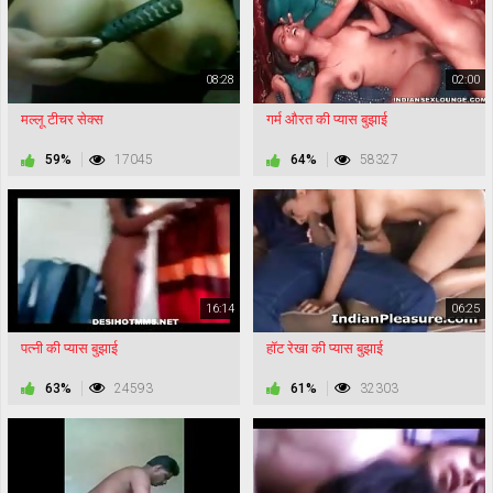
08:28
02:00
मल्लू टीचर सेक्स
गर्म औरत की प्यास बुझाई
59%
17045
64%
58327
16:14
06:25
पत्नी की प्यास बुझाई
हॉट रेखा की प्यास बुझाई
63%
24593
61%
32303