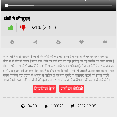
धोबी ने की चुदाई
61%
(2181)
काली योनि वाली लड़की जिससे कि कोई मर्द सेट नहीं होता है तो वह अपने घर पर काम कर रहे
धोबी से ही सेट हो जाती है फिर जब धोबी की बीवी घर पर नहीं होती है तब वह उसके घर चली जाती है
और उसके साथ देसी दारु पी के नशे में आकर उसके घर अपने कपड़े निकाल देती है उसके बाद वह
दोनों एक दूसरे को जमकर किस करते हैं और दारू के नशे में नंगी हो जाते हैं उसके बाद वह लोग जब
सेक्स के लिए पूरी तरीके से आतुर हो जाते हैं तो वह एक दूसरे के प्राइवेट पार्ट्स को किस करने
लगते हैं और पता नहीं उन दोनों की कुछ कम संभोग हो जाता है उन्हें पता नहीं चलता हो मजे लेते।
टिप्पणियां देखें
संबंधित वीडियो
04:00
136898
2019-12-05