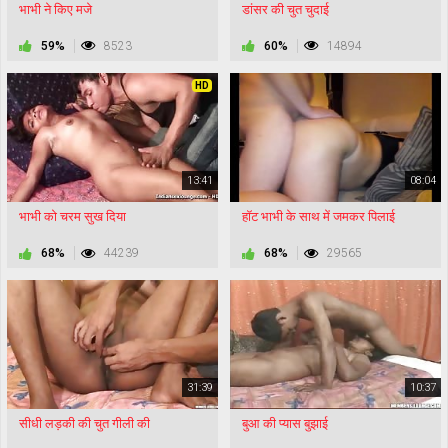
भाभी ने किए मजे
डांसर की चुत चुदाई
59%
8523
60%
14894
HD
13:41
08:04
भाभी को चरम सुख दिया
हॉट भाभी के साथ में जमकर पिलाई
68%
44239
68%
29565
31:39
10:37
सीधी लड़की की चुत गीली की
बुआ की प्यास बुझाई