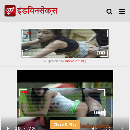
ADS powered by
TubeAdvertising
Close & Play