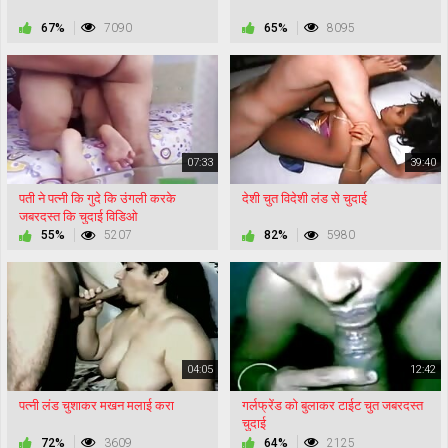
67%
7090
65%
8095
07:33
39:40
पती ने पत्नी कि गुदे कि उंगली करके
देशी चुत विदेशी लंड से चुदाई
जबरदस्त कि चुदाई विडिओ
55%
5207
82%
5980
04:05
12:42
पत्नी लंड चुशाकर मखन मलाई करा
गर्लफ्रेंड को बुलाकर टाईट चुत जबरदस्त
चुदाई
72%
3609
64%
2125