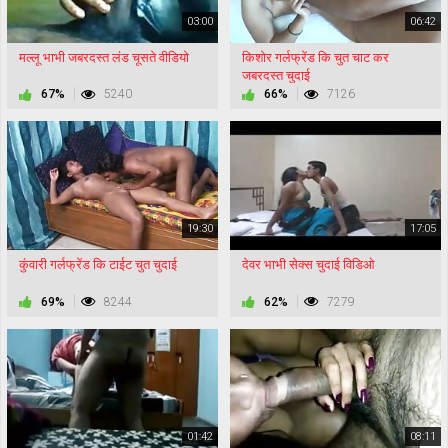
03:00
06:42
मल्लू भाभी जबरदस्त लंड चूसते वीडियो
किशोर गर्लफ्रेंड कि चुत चाट कर
जबरदस्त चुदाई
67%
5240
66%
7126
19:30
17:05
कुंवारी गर्लफ्रेंड कि टाईट चुत चुदाई
देवर भाभी सेक्स चुदाई विडिओ
69%
8244
62%
7279
01:42
08:11