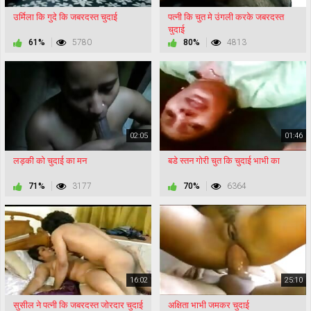
उर्मिला कि गुदे कि जबरदस्त चुदाई
पत्नी कि चुत मे उंगली करके जबरदस्त
चुदाई
61%
5780
80%
4813
02:05
01:46
लड़की को चुदाई का मन
बडे स्तन गोरी चुत कि चुदाई भाभी का
71%
3177
70%
6364
16:02
25:10
सुसील ने पत्नी कि जबरदस्त जोरदार चुदाई
अक्षिता भाभी जमकर चुदाई