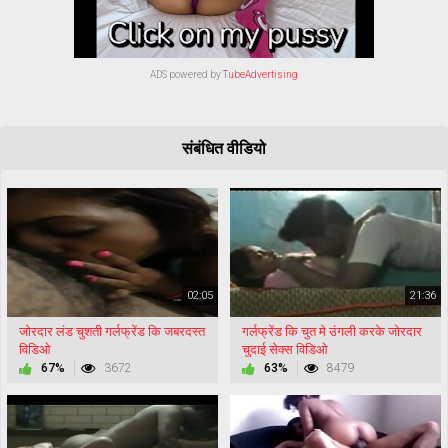
ADS powered by
TubeAdvertising
संबंधित वीडियो
02:05
21:36
जोरदार लंड चुशती गर्लफ्रेंड कि जबरदस्त
गर्लफ्रेंड कि चुत मे उंगली करके जोरदार
विडिओ
चुदाई सेक्स विडिओ
67%
3672
63%
8479