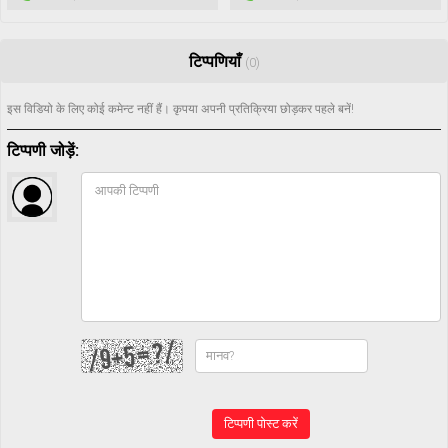
टिप्पणियाँ
(0)
इस विडियो के लिए कोई कमेन्ट नहीं हैं। कृपया अपनी प्रतिक्रिया छोड़कर पहले बनें!
टिप्पणी जोड़ें:
टिप्पणी पोस्ट करें