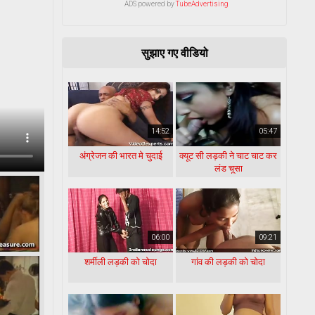
ADS powered by
TubeAdvertising
सुझाए गए वीडियो
14:52
05:47
अंग्रेजन की भारत मे चुदाई
क्यूट सी लड़की ने चाट चाट कर
लंड चूसा
06:00
09:21
शर्मीली लड़की को चोदा
गांव की लड़की को चोदा