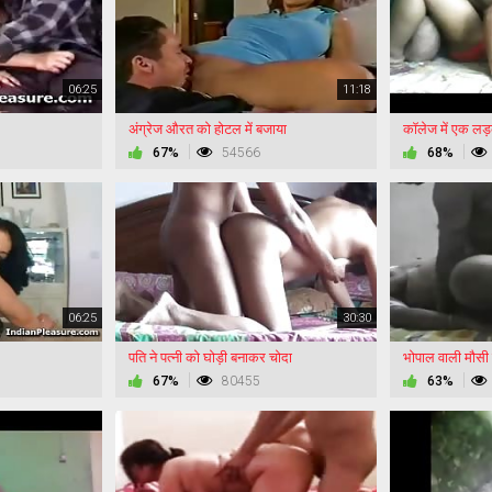
06:25
11:18
अंग्रेज औरत को होटल में बजाया
कॉलेज में एक लड
67%
54566
68%
06:25
30:30
पति ने पत्नी को घोड़ी बनाकर चोदा
भोपाल वाली मौसी क
67%
80455
63%