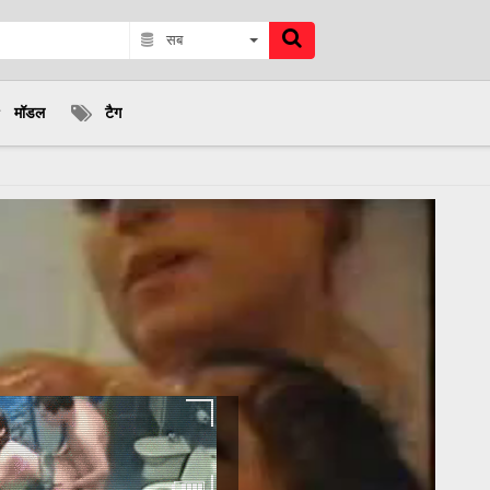
सब
मॉडल
टैग