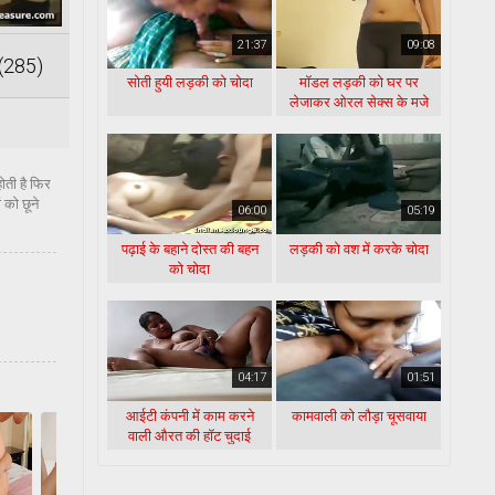
21:37
09:08
(285)
सोती हुयी लड़की को चोदा
मॉडल लड़की को घर पर
लेजाकर ओरल सेक्स के मजे
लिए
होती है फिर
 को छूने
06:00
05:19
पढ़ाई के बहाने दोस्त की बहन
लड़की को वश में करके चोदा
को चोदा
04:17
01:51
आईटी कंपनी में काम करने
कामवाली को लौड़ा चूसवाया
वाली औरत की हॉट चुदाई