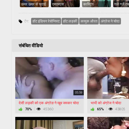
ऊपर ऊपर से चुदाई
एमएमएस
कास्टिंग
गले गले त
टैग:
हॉट इंडियन रेसेप्निस्ट
हॉट लड़की
कामुक औरत
अंग्रेज ने चोदा
संबंधित वीडियो
05:59
देसी लड़की को एक अंग्रेज़ ने खूब जमकर चोदा
भाभी को अंग्रेज ने चोदा
70%
45360
65%
43805