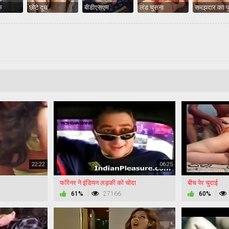
क
छोटे दूध
बीडीएसएम
लंड चुसना
समझदार का च
22:22
06:25
फॉरेनर ने इंडियन लड़की को चोदा
बीच पेर चुदाई
61%
27166
60%