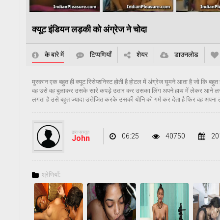
क्यूट इंडियन लड़की को अंग्रेज ने चोदा
के बारे में
टिप्पणियाँ
शेयर
डाउनलोड
मुस्कान एक बहुत ही क्यूट रिसेप्शनिस्ट होती है होटल में अंग्रेज घूमने आता है जो कि बह
वह उसे वह बुलाकर उसके सारे कपड़े उतार कर उसका लिंग अपने हाथ में लेकर आने लगती ह
लगता है उसे बहुत ज्यादा उत्तेजित करके उसकी योनि को गर्म कर देता है फिर वह अपना ल
द्वारा प्रस्तुत
06:25
40750
20
John
श्रेणियाँ: