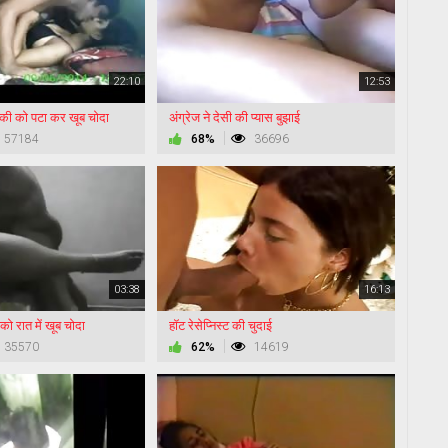
22:10
12:53
़की को पटा कर खूब चोदा
अंग्रेज ने देसी की प्यास बुझाई
57184
68%
36696
03:38
16:13
ो रात में खूब चोदा
हॉट रेसेप्निस्ट की चुदाई
35570
62%
14619