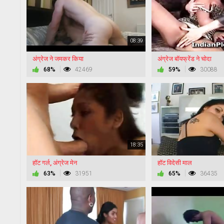
08:39
अंग्रेज ने जमकर किया
अंग्रेज बॉयफ्रेंड ने चोदा
68%
42469
59%
30088
18:35
हॉट गर्ल, अंग्रेज मेन
हॉट विदेसी माल
63%
31951
65%
36435