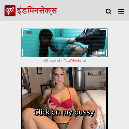
ADS powered by
TubeAdvertising