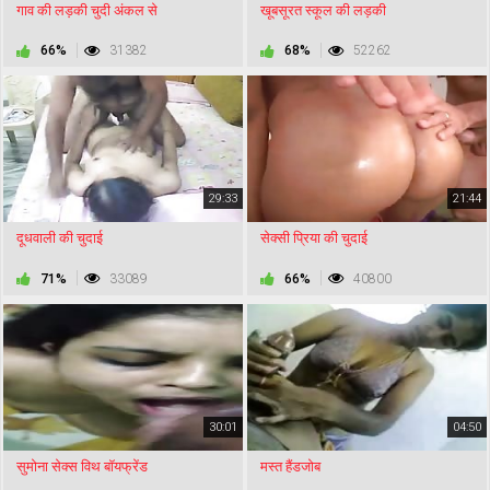
गाव की लड़की चुदी अंकल से
खूबसूरत स्कूल की लड़की
66%
31382
68%
52262
29:33
21:44
दूधवाली की चुदाई
सेक्सी प्रिया की चुदाई
71%
33089
66%
40800
30:01
04:50
सुमोना सेक्स विथ बॉयफ्रेंड
मस्त हैंडजोब