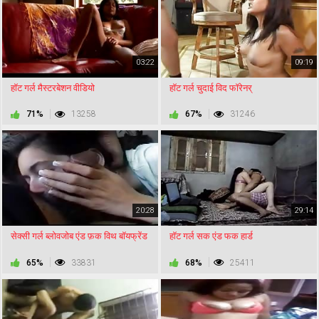
03:22
09:19
हॉट गर्ल मैस्टरबेशन वीडियो
हॉट गर्ल चुदाई विद फॉरेनर्
71%
13258
67%
31246
20:28
29:14
सेक्सी गर्ल ब्लोवजोब एंड फ़क विथ बॉयफ्रेंड
हॉट गर्ल सक एंड फक हार्ड
65%
33831
68%
25411