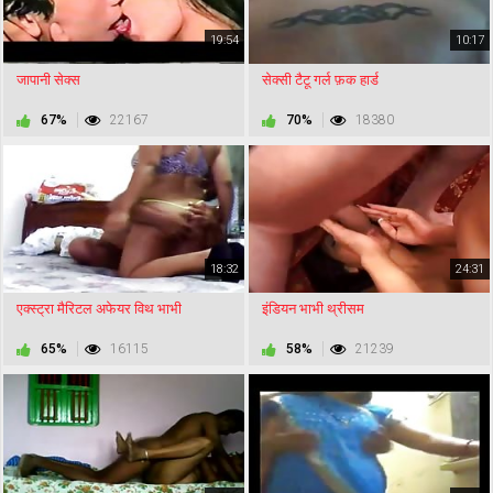
19:54
10:17
जापानी सेक्स
सेक्सी टैटू गर्ल फ़क हार्ड
67%
22167
70%
18380
18:32
24:31
एक्स्ट्रा मैरिटल अफेयर विथ भाभी
इंडियन भाभी थ्रीसम
65%
16115
58%
21239