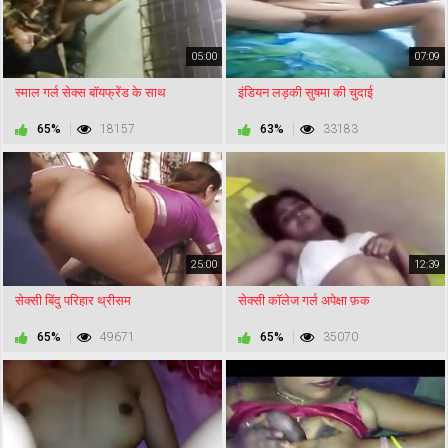
05:00
07:09
स्माल गर्ल सेक्स बॉयफ्रेंड के साथ
इंडियन लड़की सुषमा की चुदाई
65%
18157
63%
33183
25:00
12:39
सेक्सी बिंदु परिहार थ्रीसम
सेक्सी कॉलेज गर्ल अपेक्षा फ़क
65%
49671
65%
35070