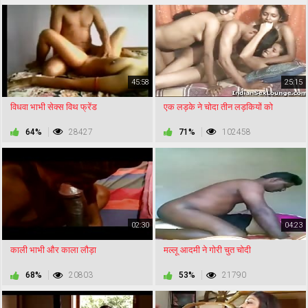
45:58
25:15
विधवा भाभी सेक्स विथ फ्रेंड
एक लड़के ने चोदा तीन लड़कियों को
64%
28427
71%
102458
02:30
04:23
काली भाभी और काला लौड़ा
मल्लू आदमी ने गोरी चुत चोदी
68%
20803
53%
21790