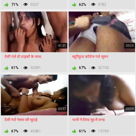
71%
5507
62%
9782
41:31
03:20
देसी गर्ल दो लड़कों के साथ
ब्यूटीफुल कॉलेज गर्ल सुमन
61%
33391
67%
32703
03:37
03:24
देसी गर्ल रेशमा की चुदाई
भाभी ने लिया मुह में लन्ड
67%
46381
61%
13790