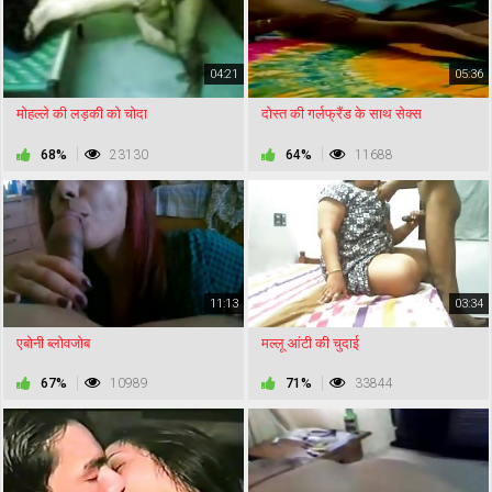
04:21
05:36
मोहल्ले की लड़की को चोदा
दोस्त की गर्लफ्रैंड के साथ सेक्स
68%
23130
64%
11688
11:13
03:34
एबोनी ब्लोवजोब
मल्लू आंटी की चुदाई
67%
10989
71%
33844