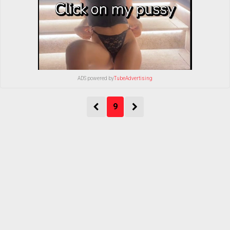
ADS powered by
TubeAdvertising
9