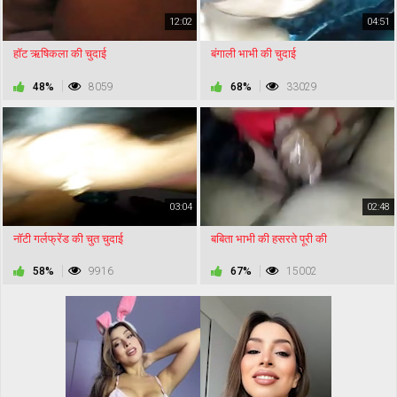
12:02
04:51
हॉट ऋषिकला की चुदाई
बंगाली भाभी की चुदाई
48%
8059
68%
33029
03:04
02:48
नॉटी गर्लफ्रेंड की चुत चुदाई
बबिता भाभी की हसरते पूरी की
58%
9916
67%
15002