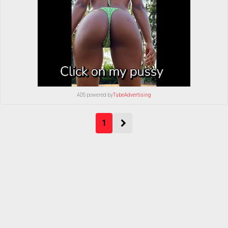
ADS powered by
TubeAdvertising
1