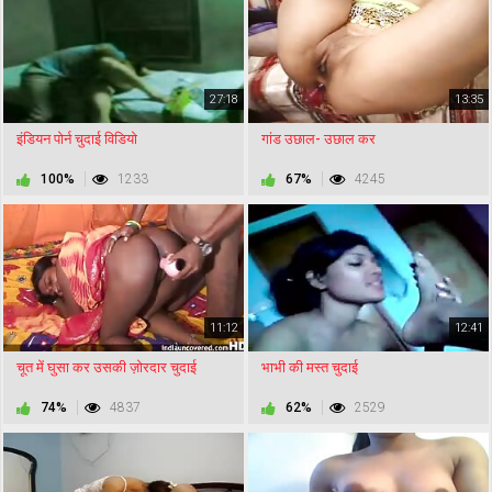
27:18
13:35
इंडियन पोर्न चुदाई विडियो
गांड उछाल- उछाल कर
100%
1233
67%
4245
11:12
12:41
चूत में घुसा कर उसकी ज़ोरदार चुदाई
भाभी की मस्त चुदाई
74%
4837
62%
2529