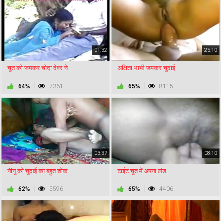
01:32
25:10
चूत को जमकर चोदा देवर ने
अक्षिता भाभी जमकर चुदाई
64%
7361
65%
8115
03:37
08:10
नीनू को चुदाई का बहुत शोक
टाईट चूत में अपना लंड
62%
5596
65%
4406