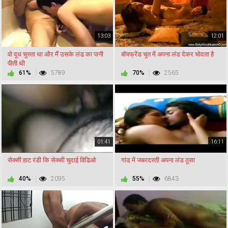
13:03
12:01
वो दूध चुस्ता था और मैं उसके लंड का पानी
बॉयफ्रेंड चूत में अपना लंड देकर चोदता है
पीती थी
61%
5789
70%
2565
01:41
16:11
सेक्सी हाट रंडी कि सेक्सी चुदाई विडिओ
गांड में जबरदस्ती अपना लंड ठूसा
40%
2095
55%
6843