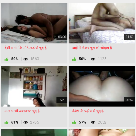
03:00
21:52
देशी भाभी कि मोटे लडं से चुदाई
बाहों में लेकर चूत को चोदता है
80%
1860
50%
1125
15:21
02:52
माल भाभी जबरदस्त चुदाई।
देवंशी के पड़ोस में चुदाई
61%
2786
57%
2032