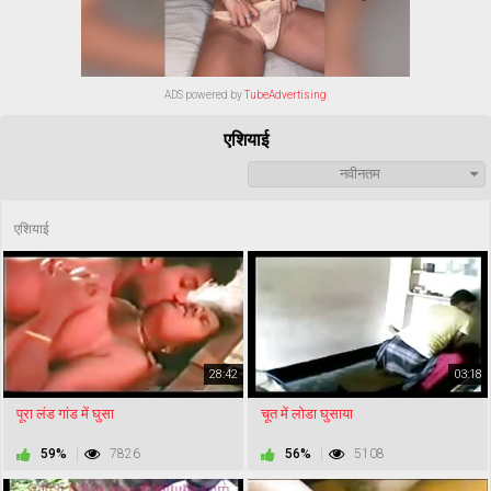
ADS powered by
TubeAdvertising
एशियाई
नवीनतम
एशियाई
28:42
03:18
पूरा लंड गांड में घुसा
चूत में लोडा घुसाया
59%
7826
56%
5108