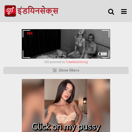
ADS powered by
TubeAdvertising
Show filters