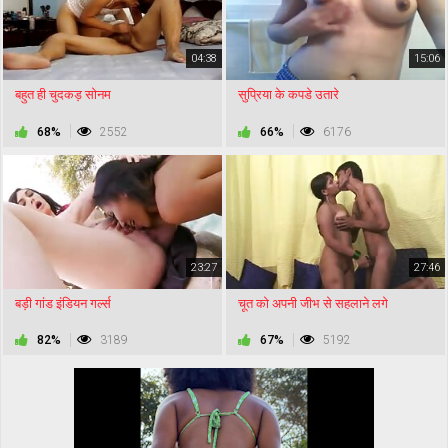
04:38
15:06
बहुत ही चुदकड़ सोनम
सुप्रिया के कपडे उतारे
68%
2552
66%
6176
23:27
27:46
बड़ी गांड इंडियन गर्ल्स
चूत को अपनी जीभ से सहलाने लगे
82%
3189
67%
5192