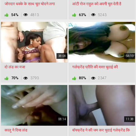
जोरदार धक्के के साथ चूत चोदने लगा
आंटी रोज राहुल को अपनी चूत देती है
54%
4813
63%
5243
38:08
56:10
दो लंड का मजा
गर्लफ्रेंड प्रीति की मस्त चुदाई की
70%
3793
80%
2347
08:14
11:38
कालू ने दिया लंड
बॉयफ्रेंड ने की जम कर चुदाई गर्लफ्रेंड कि