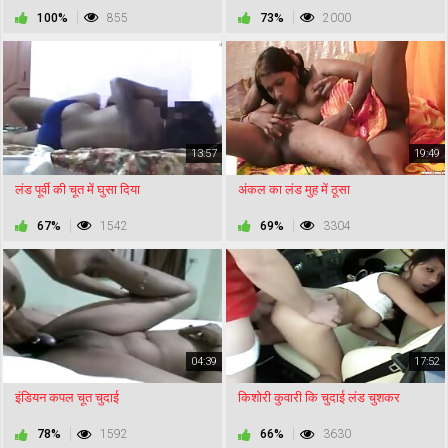
100%
855
73%
2000
13:57
19:49
लंड पूर्वी की चूत में घुसा दिया
अंकल का लंड मुह में ठूसा
67%
1542
69%
3304
04:39
17:52
इंडियन कपल चूत चुदाई
किशोरी कुवारी कि चुदाई लंड चुशकर
78%
1592
66%
3630