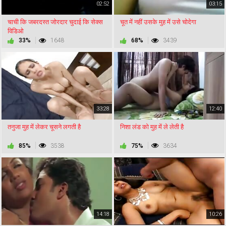
02:52
03:15
चाची कि जबरदस्त जोरदार चुदाई कि सेक्स
चूत में नहीं उसके मुह में उसे चोदेगा
विडिओ
33%
1648
68%
3439
33:28
12:40
तनुजा मुह में लेकर चूसने लगती है
निशा लंड को मुह में ले लेती है
85%
3538
75%
3634
14:18
10:26