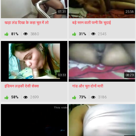
01:31
25:56
खड़ा लंड दिखा के कहा चूत में लो
बड़े स्तन वाली पत्नी कि चुदाई
81%
3880
31%
2545
03:33
08:23
इंडियन लड़की देसी सेक्स
गांड और चूत दोनों मारी
58%
2699
73%
3186