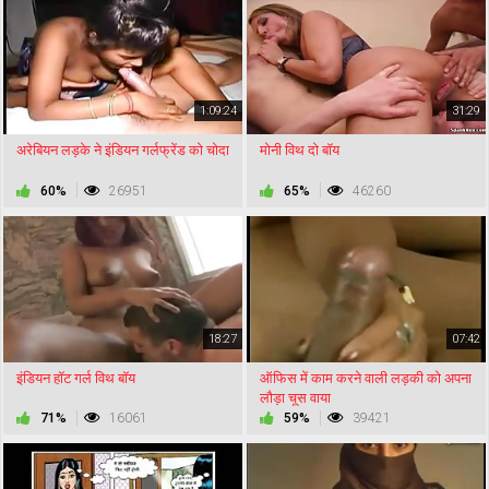
1:09:24
31:29
अरेबियन लड़के ने इंडियन गर्लफ्रेंड को चोदा
मोनी विथ दो बॉय
60%
26951
65%
46260
18:27
07:42
इंडियन हॉट गर्ल विथ बॉय
ऑफिस में काम करने वाली लड़की को अपना
लौड़ा चूस वाया
71%
16061
59%
39421