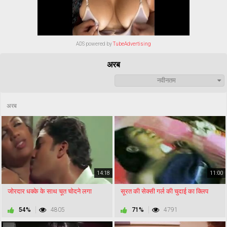
ADS powered by
TubeAdvertising
अरब
नवीनतम
अरब
14:18
11:00
जोरदार धक्के के साथ चूत चोदने लगा
सूरत की सेक्सी गर्ल की चुदाई का क्लिप
54%
4805
71%
4791