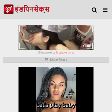
ADS powered by
TubeAdvertising
Show filters