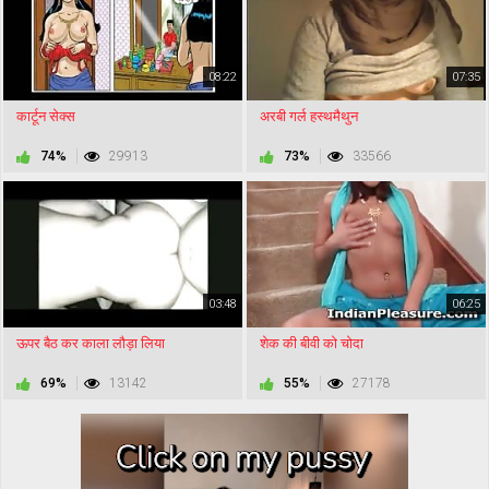
08:22
07:35
कार्टून सेक्स
अरबी गर्ल हस्थमैथुन
74%
29913
73%
33566
03:48
06:25
ऊपर बैठ कर काला लौड़ा लिया
शेक की बीवी को चोदा
69%
13142
55%
27178